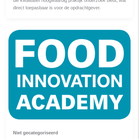
die kwalitatief hoogwaardig praktijk onderzoek biedt, wat
direct toepasbaar is voor de opdrachtgever.
Niet gecategoriseerd