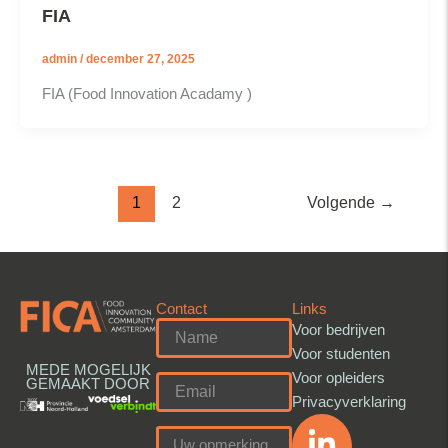
FIA
admin
/
december 27, 2025
FIA (Food Innovation Acadamy )
1
2
Volgende
→
Contact
Links
Voor bedrijven
Voor studenten
MEDE MOGELIJK
Voor opleiders
GEMAAKT DOOR
Privacyverklaring