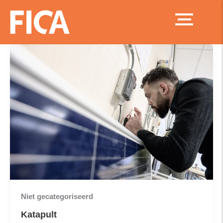
Ga
naar
de
inhoud
Niet gecategoriseerd
Katapult