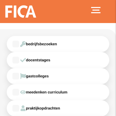
Ga
naar
de
inhoud
bedrijfsbezoeken
docentstages
gastcolleges
meedenken curriculum
praktijkopdrachten