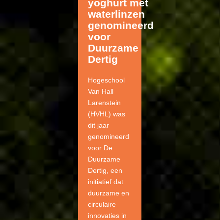
yoghurt met
waterlinzen
genomineerd
voor
Duurzame
Dertig
Hogeschool
Van Hall
Larenstein
(HVHL) was
dit jaar
genomineerd
voor De
Duurzame
Dertig, een
initiatief dat
duurzame en
circulaire
innovaties in