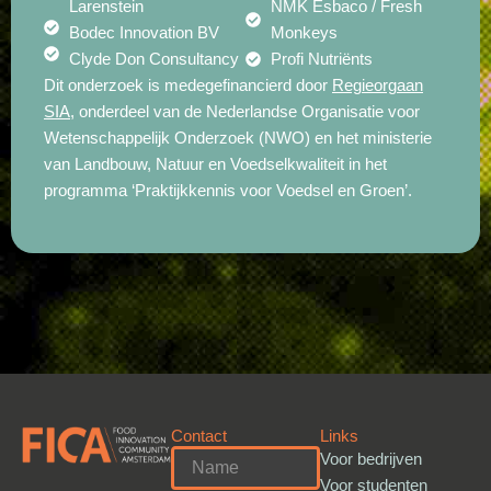
Larenstein
NMK Esbaco / Fresh
Bodec Innovation BV
Monkeys
Clyde Don Consultancy
Profi Nutriënts
Dit onderzoek is medegefinancierd door
Regieorgaan
SIA
, onderdeel van de Nederlandse Organisatie voor
Wetenschappelijk Onderzoek (NWO) en het ministerie
van Landbouw, Natuur en Voedselkwaliteit in het
programma ‘Praktijkkennis voor Voedsel en Groen’.
Contact
Links
Voor bedrijven
Voor studenten