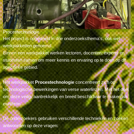
Procestechnologie
Het project is opgedeeld in drie onderzoeksthema’s, ook wel
werkpakketten genoemd.
Binnen een werkpakket werken lectoren, docenten, experts en
studenten samen om meer kennis en ervaring op te doen op dit
specifieke gebied.
Het werkpakket
Procestechnologie
concentreert zich op
technologische bewerkingen van verse waterlinzen. Met het doel
om deze veilig, aantrekkelijk en breed beschikbaar te maken als
eiwitbron.
De onderzoekers gebruiken verschillende technieken en zoeken
antwoorden op deze vragen: