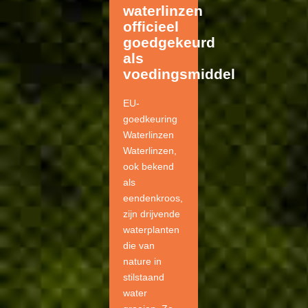
waterlinzen
officieel
goedgekeurd
als
voedingsmiddel
EU-
goedkeuring
Waterlinzen
Waterlinzen,
ook bekend
als
eendenkroos,
zijn drijvende
waterplanten
die van
nature in
stilstaand
water