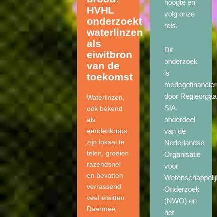
hoogte en
HVHL
volg onze
onderzoekt
reis.
waterlinzen
als
Dit
eiwitbron
onderzoek
van de
is
toekomst
medegefinancier
door Regieorgaa
Waterlinzen,
SIA,
ook bekend
onderdeel
als
eendenkroos,
van de
zijn lokaal te
Nederlandse
telen, groeien
Organisatie
razendsnel
voor
en bevatten
Wetenschappelij
verrassend
Onderzoek
veel eiwitten.
(NWO) en
Daarmee
het