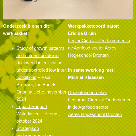
Onderzoek binnen dit
Werkpakketcoördinator:
werkpakket:
Eric de Bruin
Lector Circulair Ondernemen in
de Agrifood sector Aeres
Study of growth patterns
Hogeschool Dronten
and nutrient uptake in
duckweed in cultivation
under controlled low input
In samenwerking met:
conditions
– Paul
Michiel Klaassen
Brouwer, Ian Bartels,
Onouha Uche, november
Docentonderzoeker
2024
Lectoraat Circulair Ondernemen
Impact Rapport
in de Agrifood sector
Waterlinzen
– Ecoras,
Aeres Hogeschool Dronten
oktober 2024
Strategisch
ondernemerschap;