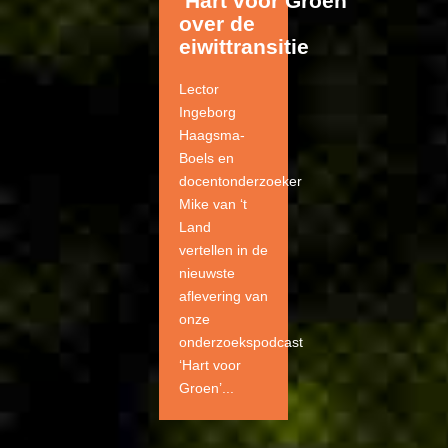
‘Hart voor Groen’
over de
eiwittransitie
Lector
Ingeborg
Haagsma-
Boels en
docentonderzoeker
Mike van ‘t
Land
vertellen in de
nieuwste
aflevering van
onze
onderzoekspodcast
‘Hart voor
Groen’...