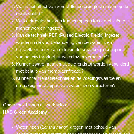
Wat is het effect van verschillende droogtechnieken op de
eiwitkwaliteit?
Welke droogtechnieken kunnen op een kosten-efficiënte
manier worden ingezet?
Kan de techniek PEF (Pulsed Electric Fields) ingezet
worden in de voorbehandeling van de waterlinzen?
Op welke manier kan extrusie de smaakeigenschappen
van het eiwitproduct uit waterlinzen verbeteren?
Kunnen zware metalen uit de grondstof worden verwijderd
met behulp van membraanfiltratie?
Kunnen fermentatietechnieken de voedingswaarde en
smaakeigenschappen van waterlinzen verbeteren?
Onderzoek binnen dit werkpakket:
HAS Green Academy
Waterlinzen (
Lemna minor
) drogen met behoud van