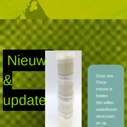
Nieuws
&
Over ons
Onze
missie is
updates
helder:
We willen
waterlinzen
duurzaam
en op