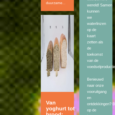
duurzame...
wereld! Samen
kunnen
we
waterlinzen
op de
kaart
zetten als
de
toekomst
van de
voedselproductie
Benieuwd
naar onze
vooruitgang
en
Van
ontdekkingen? Bli
yoghurt tot
op de
brood: