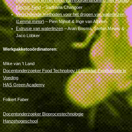
eiwitkwaliteit en het effect van voorbehandeling met Pulsed
Electric Field
– Sadhana Changoer
Verschillende methoden voor het drogen van waterlinzen
(
Lemna minor
)
– Pien Nijholt & Inge van Alphen
Extrusie van waterlinzen
– Aran Bosma, Stefan Mewis &
Jaco Löbker
Werkpakketcoördinatoren
:
Mike van ’t Land
Docentonderzoeker Food Technology / Lectoraat Eiwittransitie in
Voeding
HAS Green Academy
Folkert Faber
Docentonderzoeker Bioprocestechnologie
Hanzehogeschool