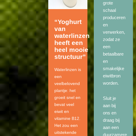
grote
schaal
produceren
“Yoghurt
en
van
verwerken,
waterlinzen
zodat ze
heeft een
een
heel mooie
betaalbare
structuur”
en
smakelijke
Waterlinzen is
eiwitbron
een
worden.
veelbelovend
plantje: het
groeit snel en
Sluit je
bevat veel
aan bij
eiwit en
ons en
vitamine B12.
draag bij
Het zou een
aan een
uitstekende
duurzamere