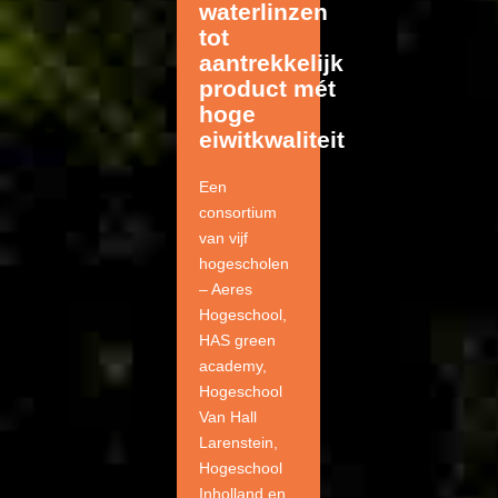
waterlinzen
tot
aantrekkelijk
product mét
hoge
eiwitkwaliteit
Een
consortium
van vijf
hogescholen
– Aeres
Hogeschool,
HAS green
academy,
Hogeschool
Van Hall
Larenstein,
Hogeschool
Inholland en