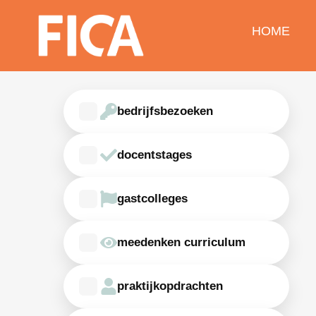
Ga
naar
HOME
de
inhoud
bedrijfsbezoeken
docentstages
gastcolleges
meedenken curriculum
praktijkopdrachten