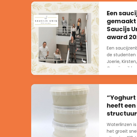
Een sauci
gemaakt 
Saucijs U
award 20
Een saucijzen
de studenten v
Joerie, Kirsten
Cas zijn wild v
“Yoghurt
heeft een
structuur
Waterlinzen is
het groeit sne