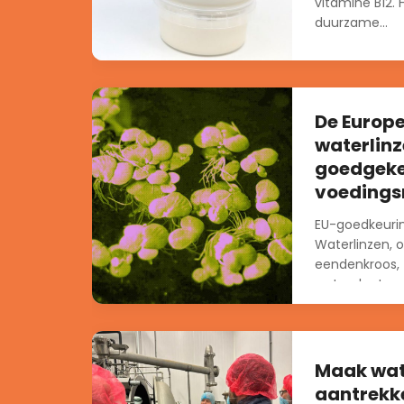
vitamine B12.
duurzame...
De Europe
waterlinz
goedgeke
voedings
EU-goedkeurin
Waterlinzen, 
eendenkroos, z
waterplanten 
stilstaand wa
veel...
Maak wate
aantrekke