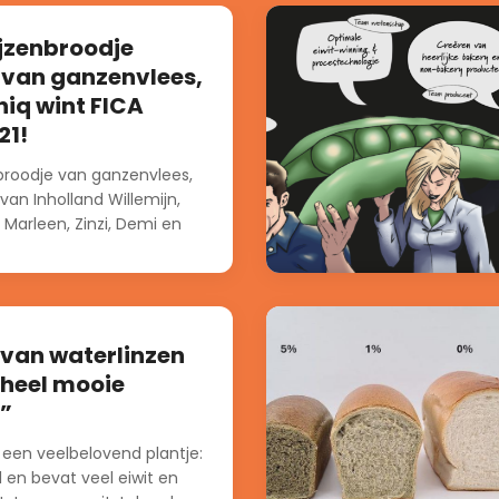
jzenbroodje
van ganzenvlees,
niq wint FICA
21!
broodje van ganzenvlees,
an Inholland Willemijn,
, Marleen, Zinzi, Demi en
an gans...
 van waterlinzen
 heel mooie
”
 een veelbelovend plantje:
l en bevat veel eiwit en