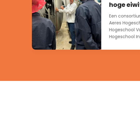
hoge eiwi
Een consortiu
Aeres Hogesc
Hogeschool Va
Hogeschool In
Groningen...