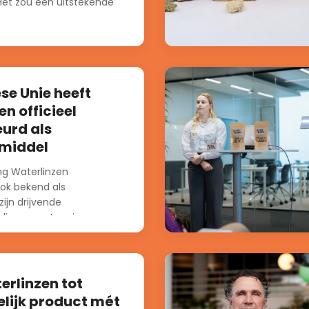
 Het zou een uitstekende
se Unie heeft
en officieel
urd als
middel
g Waterlinzen
ook bekend als
ijn drijvende
die van nature in
ter groeien. Ze bevatten
rlinzen tot
lijk product mét