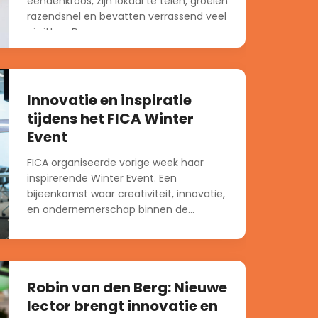
eendenkroos, zijn lokaal te telen, groeien
razendsnel en bevatten verrassend veel
eiwitten. Daarmee vormen ze een...
Innovatie en inspiratie
tijdens het FICA Winter
Event
FICA organiseerde vorige week haar
inspirerende Winter Event. Een
bijeenkomst waar creativiteit, innovatie,
en ondernemerschap binnen de
voedselindustrie centraal stonden....
Robin van den Berg: Nieuwe
lector brengt innovatie en