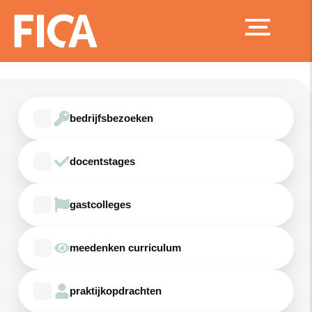
Ga
naar
de
inhoud
bedrijfsbezoeken
docentstages
gastcolleges
meedenken curriculum
praktijkopdrachten