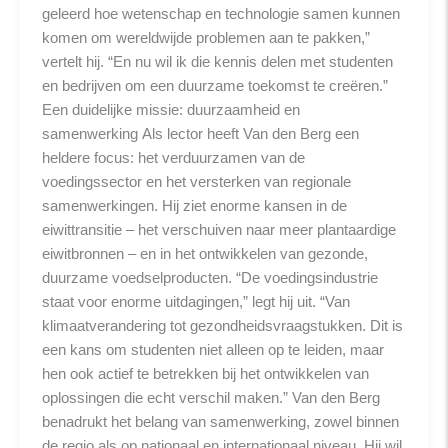
geleerd hoe wetenschap en technologie samen kunnen
komen om wereldwijde problemen aan te pakken,”
vertelt hij. “En nu wil ik die kennis delen met studenten
en bedrijven om een duurzame toekomst te creëren.”
Een duidelijke missie: duurzaamheid en
samenwerking Als lector heeft Van den Berg een
heldere focus: het verduurzamen van de
voedingssector en het versterken van regionale
samenwerkingen. Hij ziet enorme kansen in de
eiwittransitie – het verschuiven naar meer plantaardige
eiwitbronnen – en in het ontwikkelen van gezonde,
duurzame voedselproducten. “De voedingsindustrie
staat voor enorme uitdagingen,” legt hij uit. “Van
klimaatverandering tot gezondheidsvraagstukken. Dit is
een kans om studenten niet alleen op te leiden, maar
hen ook actief te betrekken bij het ontwikkelen van
oplossingen die echt verschil maken.” Van den Berg
benadrukt het belang van samenwerking, zowel binnen
de regio als op nationaal en internationaal niveau. Hij wil