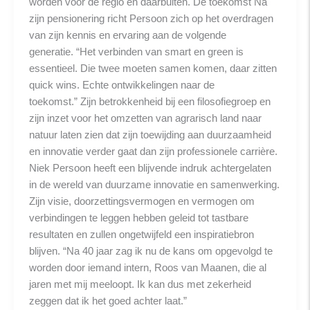
worden voor de regio en daarbuiten. De toekomst Na
zijn pensionering richt Persoon zich op het overdragen
van zijn kennis en ervaring aan de volgende
generatie. “Het verbinden van smart en green is
essentieel. Die twee moeten samen komen, daar zitten
quick wins. Echte ontwikkelingen naar de
toekomst.” Zijn betrokkenheid bij een filosofiegroep en
zijn inzet voor het omzetten van agrarisch land naar
natuur laten zien dat zijn toewijding aan duurzaamheid
en innovatie verder gaat dan zijn professionele carrière.
Niek Persoon heeft een blijvende indruk achtergelaten
in de wereld van duurzame innovatie en samenwerking.
Zijn visie, doorzettingsvermogen en vermogen om
verbindingen te leggen hebben geleid tot tastbare
resultaten en zullen ongetwijfeld een inspiratiebron
blijven. “Na 40 jaar zag ik nu de kans om opgevolgd te
worden door iemand intern, Roos van Maanen, die al
jaren met mij meeloopt. Ik kan dus met zekerheid
zeggen dat ik het goed achter laat.”