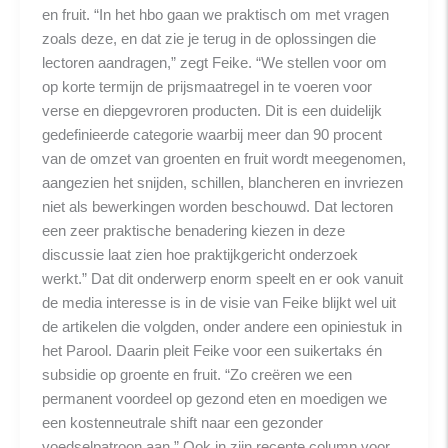
en fruit. “In het hbo gaan we praktisch om met vragen
zoals deze, en dat zie je terug in de oplossingen die
lectoren aandragen,” zegt Feike. “We stellen voor om
op korte termijn de prijsmaatregel in te voeren voor
verse en diepgevroren producten. Dit is een duidelijk
gedefinieerde categorie waarbij meer dan 90 procent
van de omzet van groenten en fruit wordt meegenomen,
aangezien het snijden, schillen, blancheren en invriezen
niet als bewerkingen worden beschouwd. Dat lectoren
een zeer praktische benadering kiezen in deze
discussie laat zien hoe praktijkgericht onderzoek
werkt.” Dat dit onderwerp enorm speelt en er ook vanuit
de media interesse is in de visie van Feike blijkt wel uit
de artikelen die volgden, onder andere een opiniestuk in
het Parool. Daarin pleit Feike voor een suikertaks én
subsidie op groente en fruit. “Zo creëren we een
permanent voordeel op gezond eten en moedigen we
een kostenneutrale shift naar een gezonder
voedselpatroon aan.” Ook in zijn recente column voor