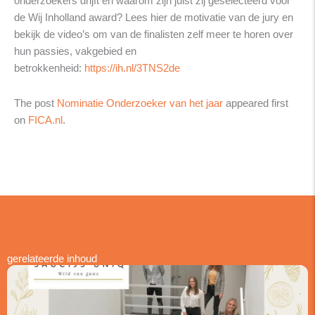
onderzoekers drijft en waarom zijn juist zij geselecteerd voor
de Wij Inholland award? Lees hier de motivatie van de jury en
bekijk de video’s om van de finalisten zelf meer te horen over
hun passies, vakgebied en
betrokkenheid:
https://ih.nl/3TNS2de
The post
Nominatie Onderzoeker van het jaar
appeared first
on
FICA.nl
.
gerelateerde inhoud