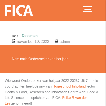
Ga
naar
de
inhoud
Docenten
Tags :
november 10, 2022
admin
Nominatie Onderzoeker van het jaar
Wie wordt Onderzoeker van het jaar 2022-2023? Uit 7 mooie
voordrachten heeft de jury van
Hogeschool Inholland
lector
Health & Food, Research and Innovation Centre Agri, Food &
Life Sciences en oprichter van FICA,
Feike R van der
Leij
genomineerd!