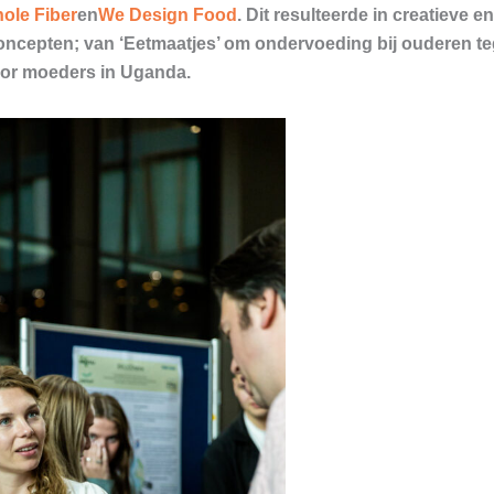
ole Fiber
en
We Design Food
. Dit resulteerde in creatieve e
ncepten; van ‘Eetmaatjes’ om ondervoeding bij ouderen teg
or moeders in Uganda.