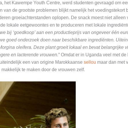
a, het Kawempe Youth Centre, werd studenten gevraagd om e
 van de grootste problemen blijkt namelijk het voedingstekort 
eren groeiachterstanden oplopen. De snack moest niet alleen
e lokale eetgewoontes en te produceren met lokale ingrediënte
 we bij ‘goedkoop’ aan een productieprijs van ongeveer één euro
 we goed onderzoek doen naar beschikbare ingrediënten. Uitein
Morgina oleifera. Deze plant groeit lokaal en bevat belangrijke 
angere en lacterende vrouwen.
” Omdat er in Uganda veel met de
uiteindelijk een van origine Marokkaanse
sellou
maar dan met v
 makkelijk te maken door de vrouwen zelf.