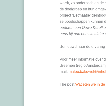
wordt, zo onderzochten de 
de doelgroep en hun omgev
project ‘Eetmaatje’ geïntr
ze boodschappen kunnen d
ouderen een Ouwe Kerelkoek
eens bij aan een circulaire 
Benieuwd naar de ervaring
Voor meer informatie over 
Breemen (regio Amsterdam)
mail:
malou.bakuwel@inhol
The post
Wat eten we in de