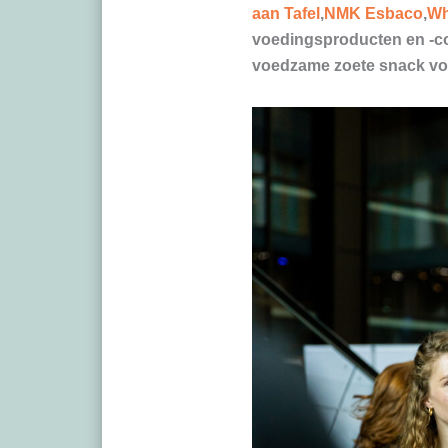
aan Tafel
,
NMK Esbaco
,
Wh
voedingsproducten en -co
voedzame zoete snack vo