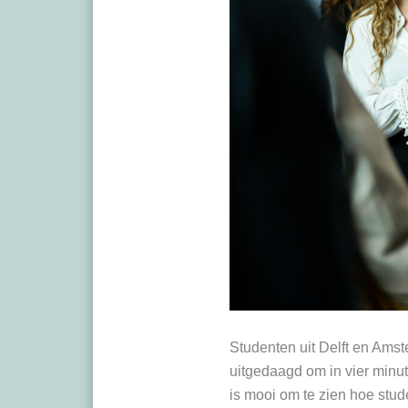
Studenten uit Delft en Am
uitgedaagd om in vier minut
is mooi om te zien hoe stu