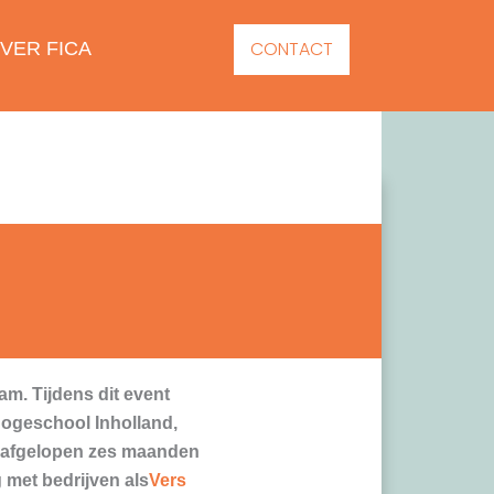
CONTACT
VER FICA
m. Tijdens dit event
ogeschool Inholland,
De afgelopen zes maanden
met bedrijven als
Vers