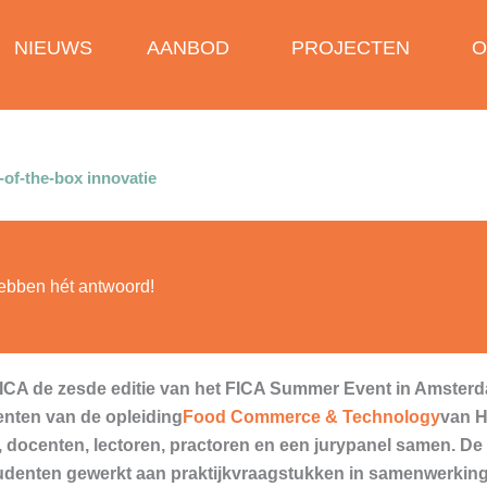
NIEUWS
AANBOD
PROJECTEN
O
-of-the-box innovatie
ebben hét antwoord!
ICA de zesde editie van het FICA Summer Event in Amsterda
nten van de opleiding
Food Commerce & Technology
van H
d, docenten, lectoren, practoren en een jurypanel samen. 
denten gewerkt aan praktijkvraagstukken in samenwerking 