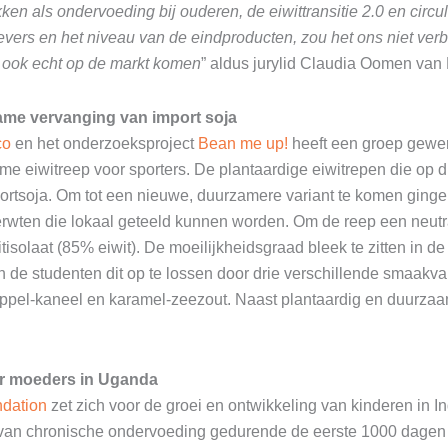
ken als ondervoeding bij ouderen, de eiwittransitie 2.0 en circ
vers en het niveau van de eindproducten, zou het ons niet ver
 ook echt op de markt komen
” aldus jurylid Claudia Oomen van
ame vervanging van import soja
co
en het onderzoeksproject
Bean me up!
heeft een groep gewer
e eiwitreep voor sporters. De plantaardige eiwitrepen die op d
mportsoja. Om tot een nieuwe, duurzamere variant te komen ging
 erwten die lokaal geteeld kunnen worden. Om de reep een neut
solaat (85% eiwit). De moeilijkheidsgraad bleek te zitten in de m
n de studenten dit op te lossen door drie verschillende smaakvar
pel-kaneel en karamel-zeezout. Naast plantaardig en duurzaam
r moeders in Uganda
ndation
zet zich voor de groei en ontwikkeling van kinderen in 
an chronische ondervoeding gedurende de eerste 1000 dagen 