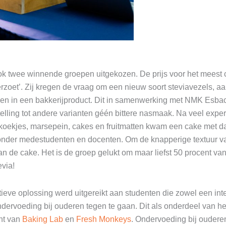
ok twee winnende groepen uitgekozen. De prijs voor het meest
erzoet’. Zij kregen de vraag om een nieuw soort steviavezels, 
en in een bakkerijproduct. Dit in samenwerking met NMK Esba
stelling tot andere varianten géén bittere nasmaak. Na veel expe
 koekjes, marsepein, cakes en fruitmatten kwam een cake met 
t onder medestudenten en docenten. Om de knapperige textuur v
 de cake. Het is de groep gelukt om maar liefst 50 procent va
evia!
tieve oplossing werd uitgereikt aan studenten die zowel een in
dervoeding bij ouderen tegen te gaan. Dit als onderdeel van h
ht van
Baking Lab
en
Fresh Monkeys
. Ondervoeding bij oudere