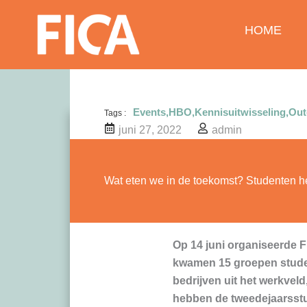
Ga
naar
HOME
de
inhoud
Events
,
HBO
,
Kennisuitwisseling
,
Out
Tags :
juni 27, 2022
admin
Wat eten we in de toekomst? Studenten h
Op 14 juni organiseerde F
kwamen 15 groepen stude
bedrijven uit het werkvel
hebben de tweedejaarsstu