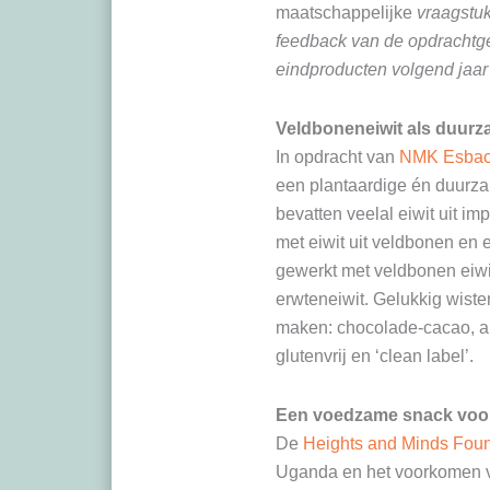
maatschappelijke
vraagstuk
feedback van de opdrachtge
eindproducten volgend jaar
Veldboneneiwit als duurz
In opdracht van
NMK Esba
een plantaardige én duurzam
bevatten veelal eiwit uit i
met eiwit uit veldbonen en
gewerkt met veldbonen eiwiti
erwteneiwit. Gelukkig wiste
maken: chocolade-cacao, ap
glutenvrij en ‘clean label’.
Een voedzame snack voo
De
Heights and Minds Fou
Uganda en het voorkomen v