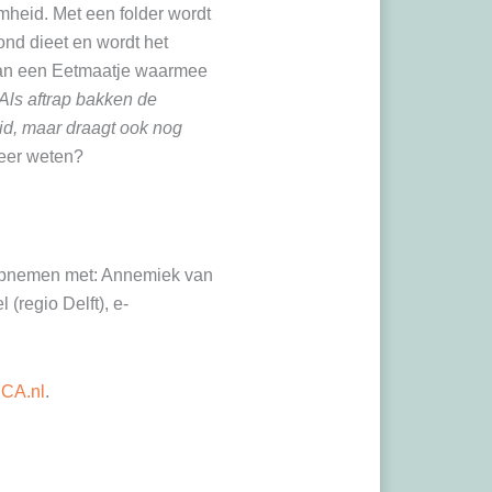
heid. Met een folder wordt
nd dieet en wordt het
 aan een Eetmaatje waarmee
Als aftrap bakken de
id, maar draagt ook nog
eer weten?
 opnemen met: Annemiek van
(regio Delft), e-
ICA.nl
.