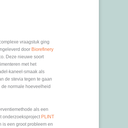
 complexe vraagstuk ging
aangeleverd door
Biorefinery
co. Deze nieuwe soort
rimenteren met het
dadel-kaneel-smaak als
an de stevia tegen te gaan
n de normale hoeveelheid
terventiemethode als een
et onderzoeksproject
PLINT
n is een groot probleem en