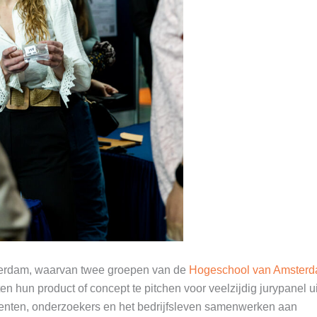
sterdam, waarvan twee groepen van de
Hogeschool van Amster
en hun product of concept te pitchen voor veelzijdig jurypanel u
denten, onderzoekers en het bedrijfsleven samenwerken aan