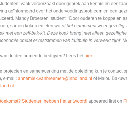
studenten, vaak veroorzaakt door gebrek aan kennis en eenzaam
ing geïnformeerd over het ondervoedingsprobleem en een gezo
oduceerd. Mandy Broersen, student: “Door ouderen te koppelen
oen, samen koken en eten wor
dt het eetmoment weer gezellig. 
 met een zelf-bak-kit. Deze koek brengt niet alleen gezellighe
economie omdat er reststromen van fruitpulp in verwerkt zijn!
” M
 van de deelnemende bedrijven? Lees het
hier
.
de projecten en samenwerking met de opleiding kun je contact
, e-mail:
annemiek.vanbreemen@inholland.nl
of Malou Bakuwel 
land.nl
.
 toekomst? Studenten hebben hét antwoord!
appeared first on
F