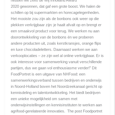
hebben we zelfs de Wij Inholland Award
2020 gewonnen, dat gaf een grote boost. We halen de
schillen op bij supermarkten en horecagelegenheden.
Het mooiste zou zijn als de bonbons ook weer op die
plekken verkrijgbaar zijn: je haalt afvalt op en brengt er
een smaakvol product voor terug. We werken nu aan
doorontwikkeling van de bonbons én we proberen
andere producten uit, zoals kerstkransjes, orange flips
en luxe chocoladeletters. Daarnaast werken we aan
verkooplocaties – ze zijn wel al online verkrijgbaar. Er is
ook interesse voor samenwerking vanuit verschillende
partijen, dus we gaan vol enthousiasme verder!” Dit
FoodPortret is een uitgave van NHFood: een
samenwerkingsverband tussen bedrijven en onderwijs
in Noord-Holland boven het Noordzeekanaal gericht op
kennisdeling en talentontwikkeling. Het biedt bedrijven
een unieke mogelijkheid om samen met
onderwijsinstellingen en kennisinstituten te werken aan
agrifood-gerelateerde innovaties. The post Foodportret