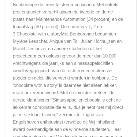
Bonborange de meeste stemmen binnen. Met enkele
procentpunten verschil gingen de tweede en derde
plaats naar Maintenance Automation (34 procent) en de
Inhaalslag (30 procent). De nummers 1, 2 en
3 Chocolate with a storyMet Bonborange bedachten
Mylène Lesscher, Anique van Tol, Julian Holthuijsen en
Mariël Desloover en andere studenten uit het
projectteam een oplossing voor de meer dan 10.000
vrachtwagens die jaarlijks aan sinaasappelschillen
wordt weggegooid. Van de reststromen maken ze
poeder en gelei, die verwerkt worden in bonbons. De
‘chocolate with a story’ is daarmee niet alleen lekker,
maar ook verantwoord. Met de minister meteen ‘de
eerste klant binnen’“Sinaasappel en chocola is echt de
lekkerste combinatie die er is, dus je hebt met mij direct
je eerste klant binnen,” zei minister Ingrid van
Engelshoven enthousiast terwijl ze de Wij Inholland
award overhandigde aan de winnende studenten. Haar
complimenten draagt Van Engelshoven graag over aan