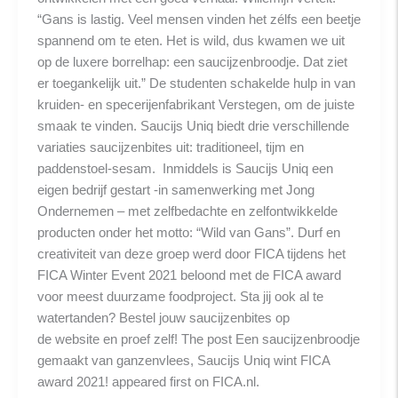
“Gans is lastig. Veel mensen vinden het zélfs een beetje
spannend om te eten. Het is wild, dus kwamen we uit
op de luxere borrelhap: een saucijzenbroodje. Dat ziet
er toegankelijk uit.” De studenten schakelde hulp in van
kruiden- en specerijenfabrikant Verstegen, om de juiste
smaak te vinden. Saucijs Uniq biedt drie verschillende
variaties saucijzenbites uit: traditioneel, tijm en
paddenstoel-sesam. Inmiddels is Saucijs Uniq een
eigen bedrijf gestart -in samenwerking met Jong
Ondernemen – met zelfbedachte en zelfontwikkelde
producten onder het motto: “Wild van Gans”. Durf en
creativiteit van deze groep werd door FICA tijdens het
FICA Winter Event 2021 beloond met de FICA award
voor meest duurzame foodproject. Sta jij ook al te
watertanden? Bestel jouw saucijzenbites op
de website en proef zelf! The post Een saucijzenbroodje
gemaakt van ganzenvlees, Saucijs Uniq wint FICA
award 2021! appeared first on FICA.nl.