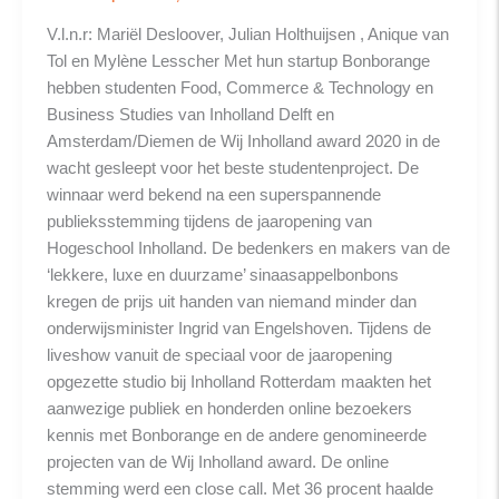
V.l.n.r: Mariël Desloover, Julian Holthuijsen , Anique van
Tol en Mylène Lesscher Met hun startup Bonborange
hebben studenten Food, Commerce & Technology en
Business Studies van Inholland Delft en
Amsterdam/Diemen de Wij Inholland award 2020 in de
wacht gesleept voor het beste studentenproject. De
winnaar werd bekend na een superspannende
publieksstemming tijdens de jaaropening van
Hogeschool Inholland. De bedenkers en makers van de
‘lekkere, luxe en duurzame’ sinaasappelbonbons
kregen de prijs uit handen van niemand minder dan
onderwijsminister Ingrid van Engelshoven. Tijdens de
liveshow vanuit de speciaal voor de jaaropening
opgezette studio bij Inholland Rotterdam maakten het
aanwezige publiek en honderden online bezoekers
kennis met Bonborange en de andere genomineerde
projecten van de Wij Inholland award. De online
stemming werd een close call. Met 36 procent haalde