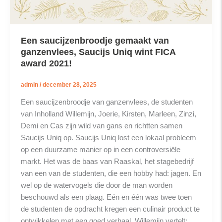
Een saucijzenbroodje gemaakt van
ganzenvlees, Saucijs Uniq wint FICA
award 2021!
admin
/
december 28, 2025
Een saucijzenbroodje van ganzenvlees, de studenten
van Inholland Willemijn, Joerie, Kirsten, Marleen, Zinzi,
Demi en Cas zijn wild van gans en richtten samen
Saucijs Uniq op. Saucijs Uniq lost een lokaal probleem
op een duurzame manier op in een controversiële
markt. Het was de baas van Raaskal, het stagebedrijf
van een van de studenten, die een hobby had: jagen. En
wel op de watervogels die door de man worden
beschouwd als een plaag. Eén en één was twee toen
de studenten de opdracht kregen een culinair product te
ontwikkelen met een goed verhaal. Willemijn vertelt: