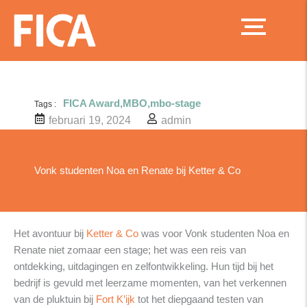
Ga
naar
de
inhoud
FICA Award
,
MBO
,
mbo-stage
Tags :
februari 19, 2024
admin
Vonk studenten Noa en Renate bij Ketter & Co
Het avontuur bij
Ketter & Co
was voor Vonk studenten Noa en
Renate niet zomaar een stage; het was een reis van
ontdekking, uitdagingen en zelfontwikkeling. Hun tijd bij het
bedrijf is gevuld met leerzame momenten, van het verkennen
van de pluktuin bij
Fort K’ijk
tot het diepgaand testen van