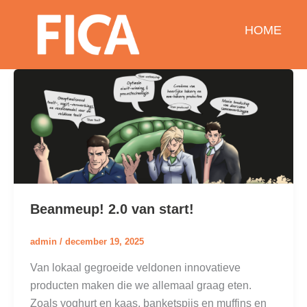
Ga
naar
HOME
de
inhoud
Beanmeup! 2.0 van start!
admin
/
december 19, 2025
Van lokaal gegroeide veldonen innovatieve
producten maken die we allemaal graag eten.
Zoals yoghurt en kaas, banketspijs en muffins en