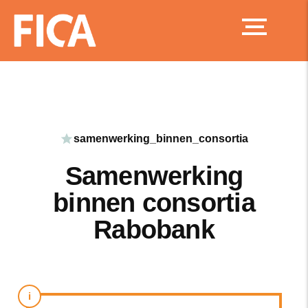
Ga
naar
de
inhoud
samenwerking_binnen_consortia
Samenwerking
binnen consortia
Rabobank
i