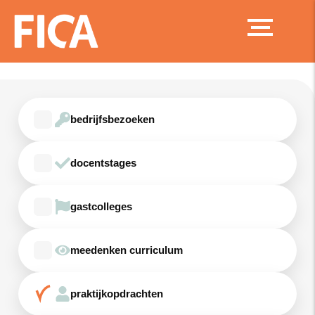
Ga
naar
de
inhoud
bedrijfsbezoeken
docentstages
gastcolleges
meedenken curriculum
praktijkopdrachten