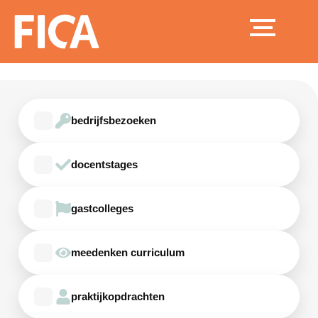
Ga
naar
de
inhoud
bedrijfsbezoeken
docentstages
gastcolleges
meedenken curriculum
praktijkopdrachten