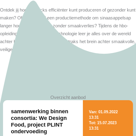
Ontdek jij hoe je snacks efficiënter kunt produceren of gezonder kunt
maken? Of ontwikkel jij een productiemethode om sinaasappelsap
langer houdbaar te maken zonder smaakverlies? Tijdens de hbo-
opleiding Voedingsmiddelentechnologie leer je alles over de wereld
achter het etiket. Wie weet ben jij straks het brein achter smaakvolle,
veilige, gezonde en duurzame voeding.
Overzicht aanbod
samenwerking binnen
Van: 01.09.2022
consortia: We Design
13:31
Tot: 15.07.2023
Food, project PLINT
13:31
ondervoeding