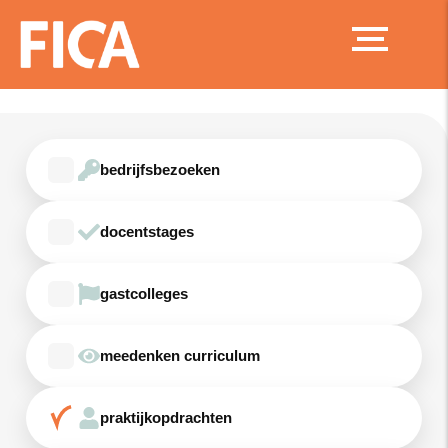
Ga
naar
de
inhoud
bedrijfsbezoeken
docentstages
gastcolleges
meedenken curriculum
praktijkopdrachten