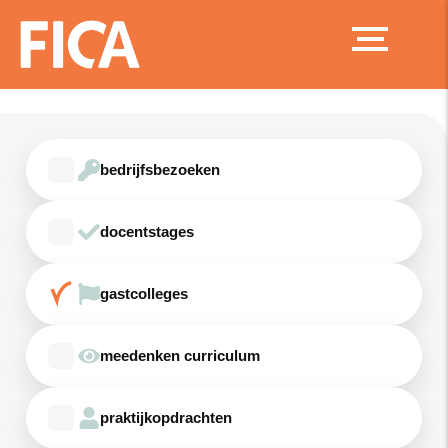
Ga
naar
de
inhoud
bedrijfsbezoeken
docentstages
gastcolleges
meedenken curriculum
praktijkopdrachten