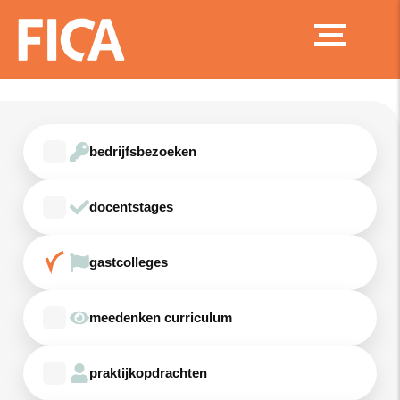
Ga
naar
de
inhoud
bedrijfsbezoeken
docentstages
gastcolleges
meedenken curriculum
praktijkopdrachten