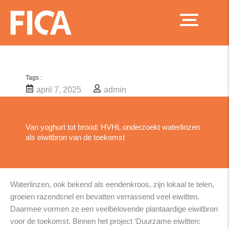
Ga
naar
de
inhoud
Tags :
april 7, 2025
admin
Van yoghurt tot brood: HVHL onderzoekt waterlinzen
als eiwitbron van de toekomst
Waterlinzen, ook bekend als eendenkroos, zijn lokaal te telen,
groeien razendsnel en bevatten verrassend veel eiwitten.
Daarmee vormen ze een veelbelovende plantaardige eiwitbron
voor de toekomst. Binnen het project ‘Duurzame eiwitten: