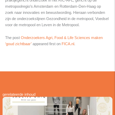
praktijkgericht onderzoek in het RIC-AFL, gericht op de
metropoolregio’s Amsterdam en Rotterdam-Den-Haag op
zoek naar innovaties en bewustwording. Hieraan verbonden
zijn de onderzoekslijnen Gezondheid in de metropool, Voedsel
voor de metropool en Leven in de Metropool.
The post
Onderzoekers Agri, Food & Life Sciences maken
‘goud zichtbaar’
appeared first on
FICA.nl
.
gerelateerde inhoud