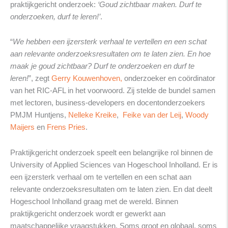
praktijkgericht onderzoek:
‘Goud zichtbaar maken. Durf te
onderzoeken, durf te leren!’
.
“
We hebben een ijzersterk verhaal te vertellen en een schat
aan relevante onderzoeksresultaten om te laten zien. En hoe
maak je goud zichtbaar? Durf te onderzoeken en durf te
leren!
”, zegt
Gerry Kouwenhoven,
onderzoeker en coördinator
van het RIC-AFL in het voorwoord. Zij stelde de bundel samen
met lectoren, business-developers en docentonderzoekers
PMJM Huntjens,
Nelleke
Kreike
,
Feike va
n der
Leij
,
Woody
Maijers
en
Frens Pries
.
Praktijkgericht onderzoek speelt een belangrijke rol binnen de
University of Applied Sciences van Hogeschool Inholland. Er is
een ijzersterk verhaal om te vertellen en een schat aan
relevante onderzoeksresultaten om te laten zien. En dat deelt
Hogeschool Inholland graag met de wereld. Binnen
praktijkgericht onderzoek wordt er gewerkt aan
maatschappelijke vraagstukken. Soms groot en globaal, soms