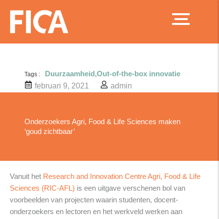
Ga
naar
de
inhoud
Duurzaamheid
,
Out-of-the-box innovatie
Tags :
februari 9, 2021
admin
Onderzoekers Agri, Food & Life Sciences maken
‘goud zichtbaar’
Vanuit het
Research and Innovation Centre Agri, Food & Life
Sciences (RIC-AFL)
is een uitgave verschenen bol van
voorbeelden van projecten waarin studenten, docent-
onderzoekers en lectoren en het werkveld werken aan