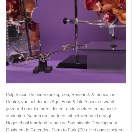
Pulp Vision De onderzoeksgroep, Research & Innovation
Centre, van het domein Agri, Food & Life Sciences wordt
gevormd door lectoren, docent-onderzoekers en natuurlijk
studenten. Samen met partners uit het werkveld draagt
Hogeschool Inholland bij aan de Sustainable Development
Goals en de Greendeal Farm to Fork (EU). Het onderzoek en