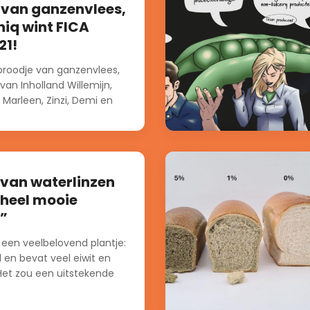
van ganzenvlees,
niq wint FICA
21!
broodje van ganzenvlees,
an Inholland Willemijn,
, Marleen, Zinzi, Demi en
an gans...
 van waterlinzen
 heel mooie
”
 een veelbelovend plantje:
l en bevat veel eiwit en
 Het zou een uitstekende