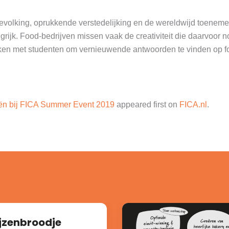
volking, oprukkende verstedelijking en de wereldwijd toenemen
grijk. Food-bedrijven missen vaak de creativiteit die daarvoor n
ken met studenten om vernieuwende antwoorden te vinden op f
ën bij FICA Summer Event 2019
appeared first on
FICA.nl
.
jzenbroodje