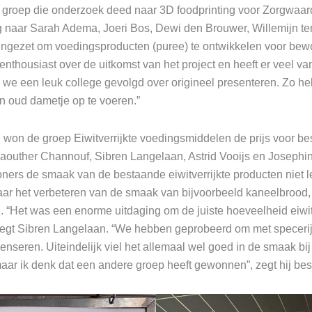
 groep die onderzoek deed naar 3D foodprinting voor Zorgwaard . 
g naar Sarah Adema, Joeri Bos, Dewi den Brouwer, Willemijn t
 ingezet om voedingsproducten (puree) te ontwikkelen voor be
 enthousiast over de uitkomst van het project en heeft er veel v
 we een leuk college gevolgd over origineel presenteren. Zo 
n oud dametje op te voeren.”
g won de groep Eiwitverrijkte voedingsmiddelen de prijs voor bes
aouther Channouf, Sibren Langelaan, Astrid Vooijs en Josephin
rs de smaak van de bestaande eiwitverrijkte producten niet le
r het verbeteren van de smaak van bijvoorbeeld kaneelbrood, 
n. “Het was een enorme uitdaging om de juiste hoeveelheid eiwitt
”, zegt Sibren Langelaan. “We hebben geprobeerd om met specer
enseren. Uiteindelijk viel het allemaal wel goed in de smaak 
maar ik denk dat een andere groep heeft gewonnen”, zegt hij be