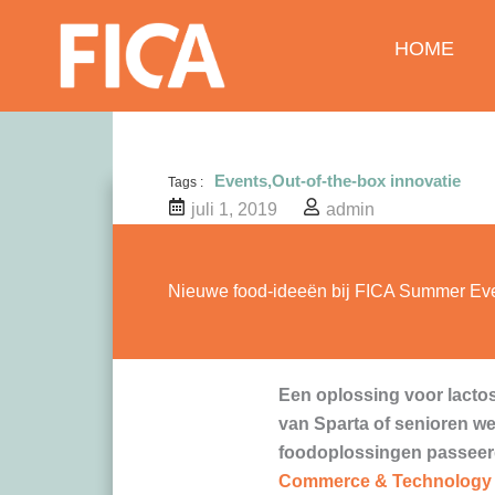
Ga
naar
HOME
de
inhoud
Events
,
Out-of-the-box innovatie
Tags :
juli 1, 2019
admin
Nieuwe food-ideeën bij FICA Summer Ev
Een oplossing voor lacto
van Sparta of senioren we
foodoplossingen passeer
Commerce & Technology