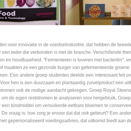
den voor innovatie in de voedselindustrie, dat hebben de tweed
or een ieder die verbonden is met de branche. Verschillende t
men en houdbaarheid. “Fermenteren is toveren met bacteriën”, ve
SM maakten ze een gezonde burger van gefermenteerde groene e
nen. Een andere groep studenten deelde een interessant feit o
. Voor hen is een duurzaam en plantaardig zuivelproduct een uit
stromen ook de nodige aandacht gekregen. Groep Royal Stee
, om de eigen reststromen te analyseren voor hergebruik. Gr
or een bindmiddel om versuikerde eetbare bloemen te conserver
 De vraag is: hoe zorg je ervoor dat dat ook gebeurt? Een ande
met gepersonaliseerd voedingsadvies, dat uitkomst biedt aan de