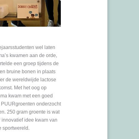
ejaarsstudenten wel laten
hema’s kwamen aan de orde,
rtelde een groep tijdens de
n bruine bonen in plaats
ver de wereldwijde lactose
komst. Met het oog op
nsma kwam met een goed
oep PUURgroenten onderzocht
en. 250 gram groente is wat
r innovatief idee kwam van
 sportwereld.