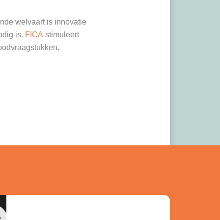
de welvaart is innovatie
odig is.
FICA
stimuleert
oodvraagstukken.