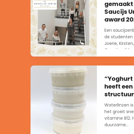
gemaakt 
Saucijs U
award 20
Een saucijzen
de studenten v
Joerie, Kirsten
Cas zijn wild v
“Yoghurt
heeft een
structuur
Waterlinzen is
het groeit sne
vitamine B12.
duurzame...