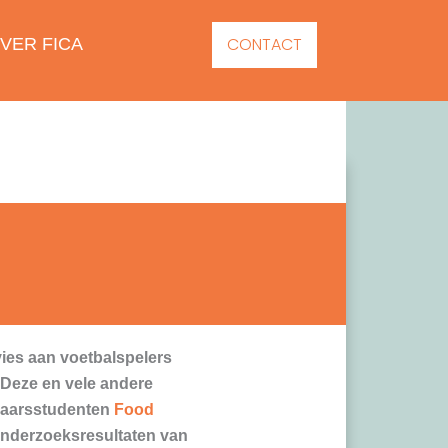
CONTACT
VER FICA
ies aan voetbalspelers
 Deze en vele andere
jaarsstudenten
Food
onderzoeksresultaten van