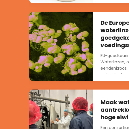
De Europe
waterlinz
goedgeke
voedings
EU-goedkeurin
Waterlinzen, 
eendenkroos, z
waterplanten 
stilstaand wa
veel...
Maak wate
aantrekke
hoge eiwi
Een consortiu