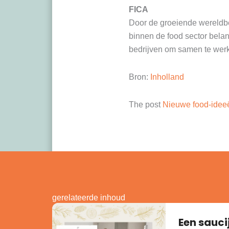
FICA
Door de groeiende wereldbe
binnen de food sector belan
bedrijven om samen te wer
Bron:
Inholland
The post
Nieuwe food-idee
gerelateerde inhoud
Een sauci