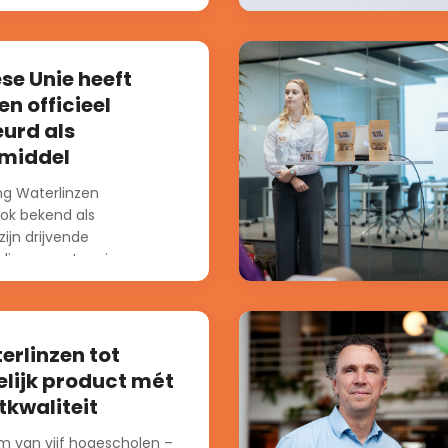
se Unie heeft
en officieel
urd als
middel
g Waterlinzen
ook bekend als
ijn drijvende
die van nature in
ter groeien. Ze bevatten
rlinzen tot
lijk product mét
tkwaliteit
m van vijf hogescholen –