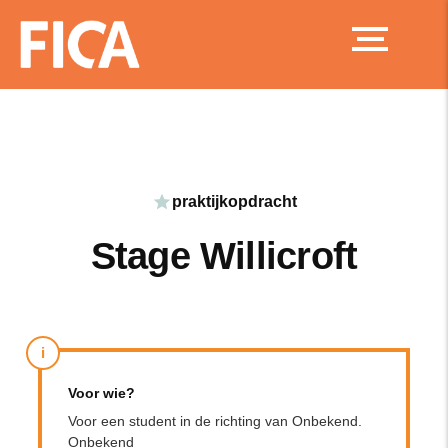
Ga
naar
de
inhoud
praktijkopdracht
Stage Willicroft
i
Voor wie?
Voor een student in de richting van Onbekend.
Onbekend