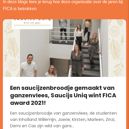
In deze blogs lees je terug hoe deze organisatie over de jaren bij
FICA is betrokken
Een saucijzenbroodje gemaakt van
ganzenvlees, Saucijs Uniq wint FICA
award 2021!
Een saucijzenbroodje van ganzenvlees, de studenten
van Inholland Willemijn, Joerie, Kirsten, Marleen, Zinzi,
Demi en Cas zijn wild van gans...