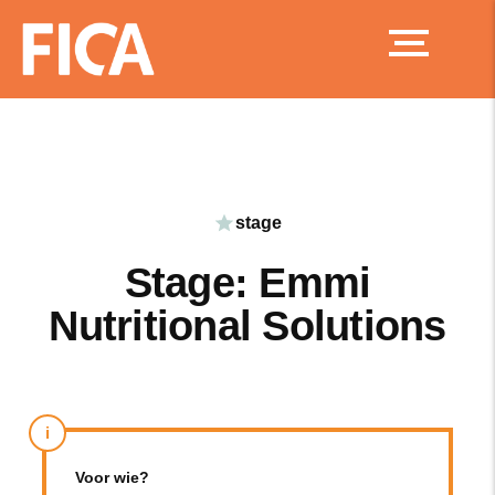
Ga
naar
de
inhoud
stage
Stage: Emmi
Nutritional Solutions
i
Voor wie?