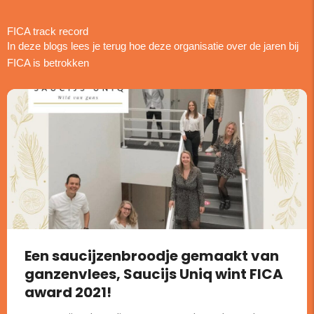
FICA track record
In deze blogs lees je terug hoe deze organisatie over de jaren bij
FICA is betrokken
Een saucijzenbroodje gemaakt van
ganzenvlees, Saucijs Uniq wint FICA
award 2021!