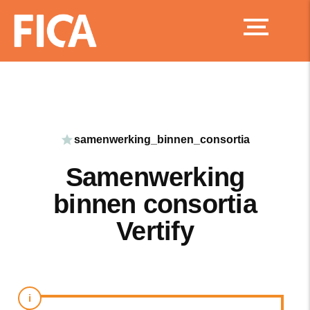
Ga
naar
de
inhoud
samenwerking_binnen_consortia
Samenwerking
binnen consortia
Vertify
i