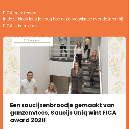
FICA track record
In deze blogs lees je terug hoe deze organisatie over de jaren bij
FICA is betrokken
Een saucijzenbroodje gemaakt van
ganzenvlees, Saucijs Uniq wint FICA
award 2021!