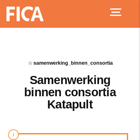
Ga
naar
de
inhoud
samenwerking_binnen_consortia
Samenwerking
binnen consortia
Katapult
i