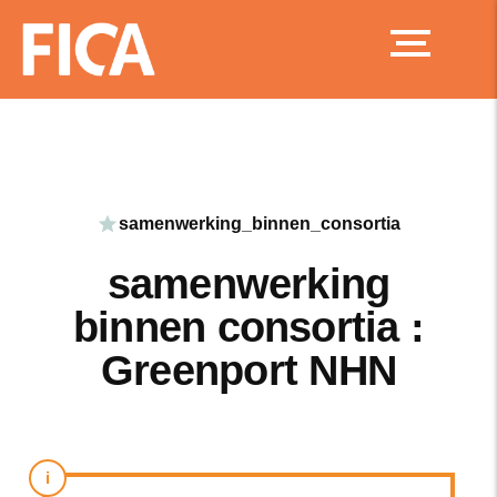
Ga
naar
de
inhoud
samenwerking_binnen_consortia
samenwerking
binnen consortia :
Greenport NHN
i