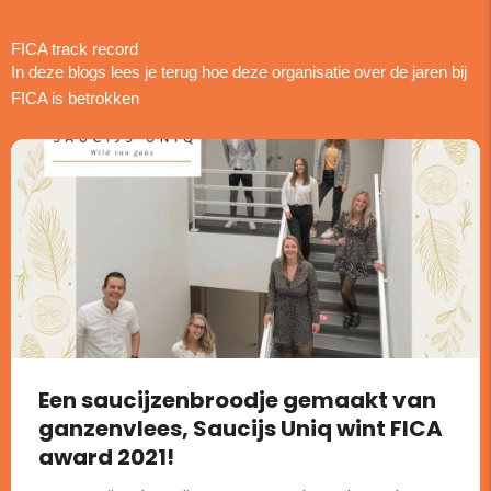
FICA track record
In deze blogs lees je terug hoe deze organisatie over de jaren bij
FICA is betrokken
Een saucijzenbroodje gemaakt van
ganzenvlees, Saucijs Uniq wint FICA
award 2021!