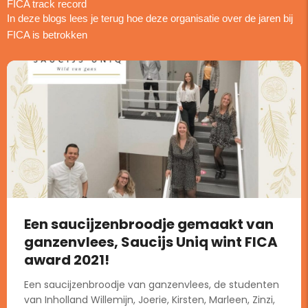
FICA track record
In deze blogs lees je terug hoe deze organisatie over de jaren bij
FICA is betrokken
Een saucijzenbroodje gemaakt van
ganzenvlees, Saucijs Uniq wint FICA
award 2021!
Een saucijzenbroodje van ganzenvlees, de studenten
van Inholland Willemijn, Joerie, Kirsten, Marleen, Zinzi,