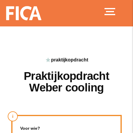
Ga
naar
de
inhoud
praktijkopdracht
Praktijkopdracht
Weber cooling
i
Voor wie?