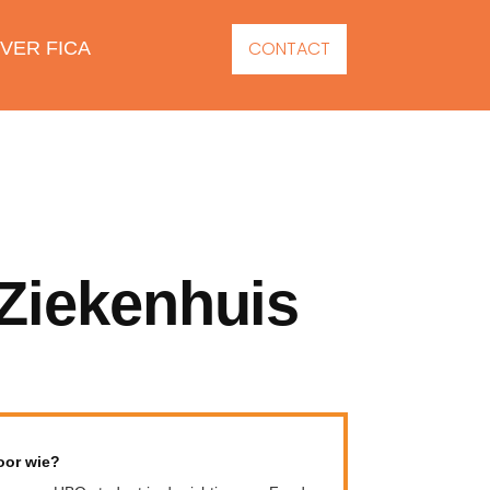
CONTACT
VER FICA
 Ziekenhuis
oor wie?