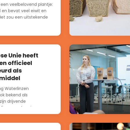
 een veelbelovend plantje:
l en bevat veel eiwit en
 Het zou een uitstekende
se Unie heeft
en officieel
urd als
middel
g Waterlinzen
ook bekend als
ijn drijvende
die van nature in
ter groeien. Ze bevatten