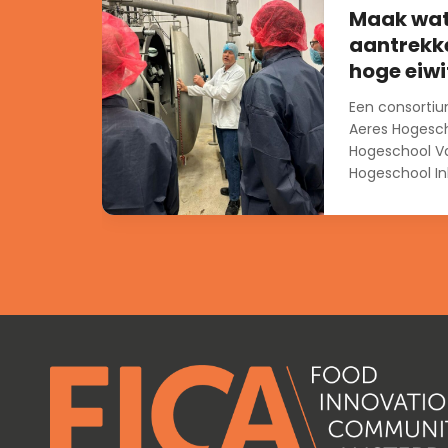
Maak wate
aantrekke
hoge eiwi
Een consortiu
Aeres Hogesc
Hogeschool Va
Hogeschool In
Groningen...