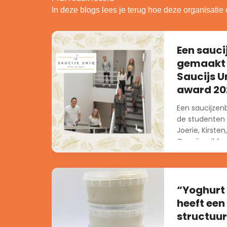
In deze blogs lees je terug hoe deze organisatie 
Een sauci
gemaakt 
Saucijs U
award 20
Een saucijzen
de studenten v
Joerie, Kirsten
Cas zijn wild v
“Yoghurt
heeft een
structuur