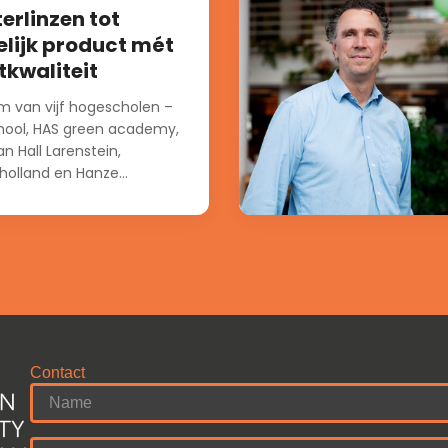
rlinzen tot
lijk product mét
tkwaliteit
m van vijf hogescholen –
hool, HAS green academy,
n Hall Larenstein,
holland en Hanze
Contact