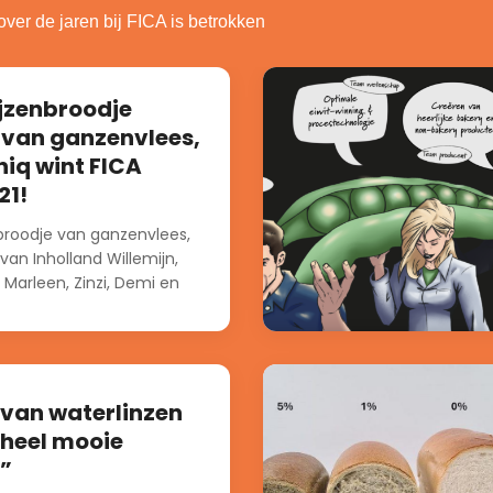
over de jaren bij FICA is betrokken
jzenbroodje
van ganzenvlees,
niq wint FICA
21!
broodje van ganzenvlees,
an Inholland Willemijn,
, Marleen, Zinzi, Demi en
an gans...
 van waterlinzen
 heel mooie
”