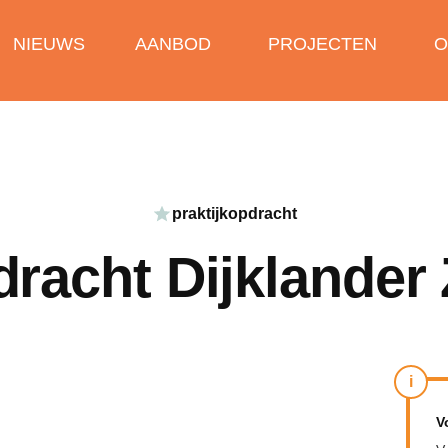
NIEUWS
AANBOD
PROJECTEN
O
praktijkopdracht
dracht Dijklander
i
V