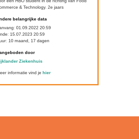
oor een HBO student in de richting van Food
ommerce & Technology. 2e jaars
ndere belangrijke data
anvang: 01.09.2022 20:59
inde: 15.07.2023 20:59
uur: 10 maand, 17 dagen
angeboden door
ijklander Ziekenhuis
eer informatie vind je
hier