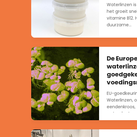
Waterlinzen is
het groeit sne
vitamine B12.
duurzame...
De Europe
waterlinz
goedgeke
voedings
EU-goedkeurin
Waterlinzen, 
eendenkroos, z
waterplanten 
stilstaand wa
veel...