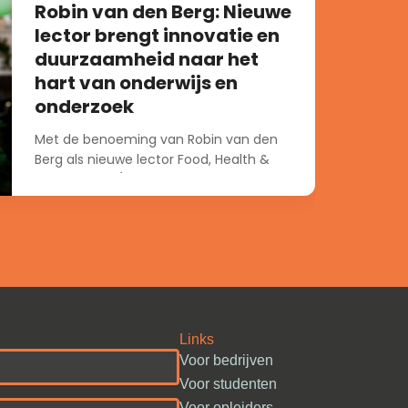
Robin van den Berg: Nieuwe
lector brengt innovatie en
duurzaamheid naar het
hart van onderwijs en
onderzoek
Met de benoeming van Robin van den
Berg als nieuwe lector Food, Health &
Technology. (het lectoraat is onderdeel
van het Research and Innovation
Centre...
Links
Voor bedrijven
Voor studenten
Voor opleiders