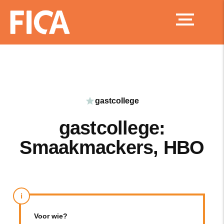
Ga
naar
de
inhoud
gastcollege
gastcollege:
Smaakmackers, HBO
i
Voor wie?