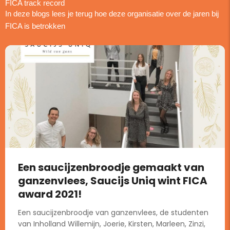
FICA track record
In deze blogs lees je terug hoe deze organisatie over de jaren bij
FICA is betrokken
Een saucijzenbroodje gemaakt van
ganzenvlees, Saucijs Uniq wint FICA
award 2021!
Een saucijzenbroodje van ganzenvlees, de studenten
van Inholland Willemijn, Joerie, Kirsten, Marleen, Zinzi,