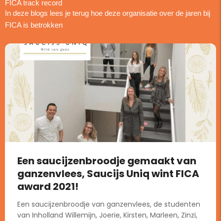
FICA track record
In deze blogs lees je terug hoe deze organisatie over de jaren bij
FICA is betrokken
Een saucijzenbroodje gemaakt van
ganzenvlees, Saucijs Uniq wint FICA
award 2021!
Een saucijzenbroodje van ganzenvlees, de studenten
van Inholland Willemijn, Joerie, Kirsten, Marleen, Zinzi,