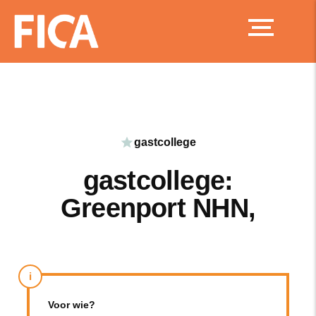
Ga
naar
de
inhoud
gastcollege
gastcollege:
Greenport NHN,
i
Voor wie?