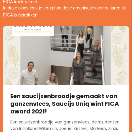
FICA track record
In deze blogs lees je terug hoe deze organisatie over de jaren bij
FICA is betrokken
Een saucijzenbroodje gemaakt van
ganzenvlees, Saucijs Uniq wint FICA
award 2021!
Een saucijzenbroodje van ganzenvlees, de studenten
van Inholland Willemijn, Joerie, Kirsten, Marleen, Zinzi,