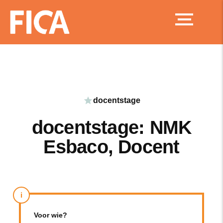
Ga
naar
de
inhoud
docentstage
docentstage: NMK
Esbaco, Docent
i
Voor wie?